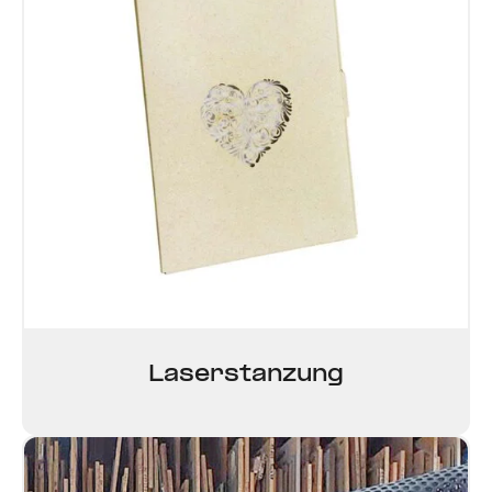
Laser­st­anzung