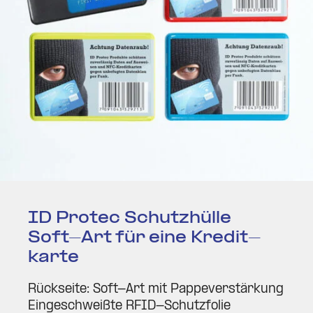
ID Protec Schutz­hülle
Soft-Art für eine Kre­dit­
karte
Rück­seite: Soft-Art mit Pap­pe­ver­stärkung
Ein­ge­schweißte RFID-Schutz­folie