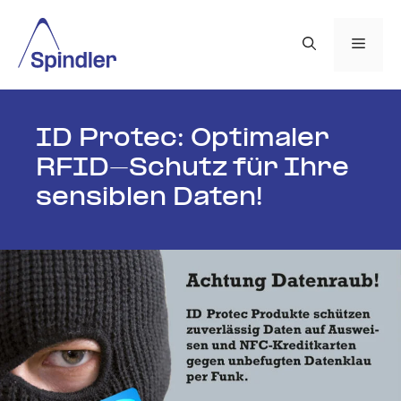
Zum
Inhalt
Men
springen
ID Protec: Opti­maler
RFID-Schutz für Ihre
sen­siblen Daten!