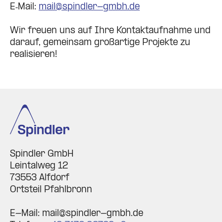
E‑Mail:
mail@spindler-gmbh.de
Wir freuen uns auf Ihre Kon­takt­auf­nahme und
darauf, gemeinsam groß­artige Pro­jekte zu
rea­li­sieren!
Spindler GmbH
Leintalweg 12
73553 Alfdorf
Ortsteil Pfahlbronn
E-Mail: mail@spindler-gmbh.de