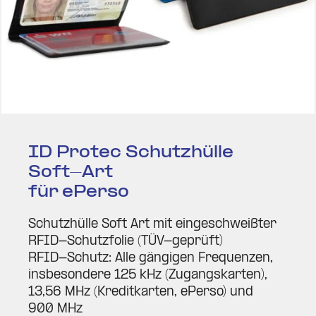
ID Protec Schutz­hülle
Soft-Art
für ePerso
Schutz­hülle Soft Art mit ein­ge­schweißter
RFID-Schutz­folie (TÜV-geprüft)
RFID-Schutz: Alle gän­gigen Fre­quenzen,
ins­be­sondere 125 kHz (Zugangs­karten),
13,56 MHz (Kre­dit­karten, ePerso) und
900 MHz