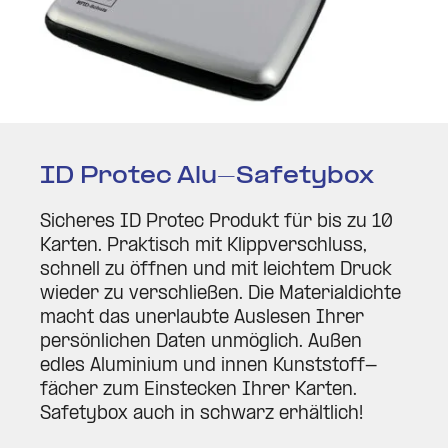
ID Protec Alu-Safe­tybox
Sicheres ID Protec Produkt für bis zu 10
Karten. Prak­tisch mit Klipp­ver­schluss,
schnell zu öffnen und mit leichtem Druck
wieder zu ver­schließen. Die Mate­ri­al­dichte
macht das uner­laubte Aus­lesen Ihrer
per­sön­lichen Daten unmöglich. Außen
edles Alu­minium und innen Kunst­stoff­
fächer zum Ein­stecken Ihrer Karten.
Safe­tybox auch in schwarz erhältlich!