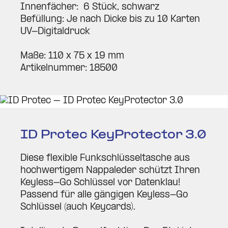
Innen­fächer: 6 Stück, schwarz
Befüllung: Je nach Dicke bis zu 10 Karten
UV-Digi­tal­druck
Maße: 110 x 75 x 19 mm
Arti­kel­nummer: 18500
ID Protec Key­Pro­tector 3.0
Diese fle­xible Funk­schlüs­sel­tasche aus
hoch­wer­tigem Nap­pa­leder schützt Ihren
Keyless-Go Schlüssel vor Datenklau!
Passend für alle gän­gigen Keyless-Go
Schlüssel (auch Key­cards).