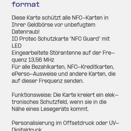
format
Diese Karte schützt alle NFC-Karten in
Ihrer Geld­börse vor unbe­fugtem
Datenraub!
ID Protec Schutz­karte “NFC Guard” mit
LED
Ein­ge­ar­beitete Stör­an­tenne auf der Fre­
quenz 13,56 MHz
Für alle Bezahl­karten, NFC-Kre­dit­karten,
ePerso-Aus­weise und andere Karten, die
auf dieser Fre­quenz senden.
Funk­ti­ons­weise: Die Karte kreiert ein elek­
tro­ni­sches Schutzfeld, wenn sie in die
Nähe eines Lese­geräts kommt.
Per­so­na­li­sierung im Off­set­druck oder UV-
Digi­tal­druck