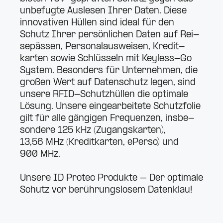
unbe­fugte Aus­lesen Ihrer Daten. Diese
inno­va­tiven Hüllen sind ideal für den
Schutz Ihrer per­sön­lichen Daten auf Rei­
se­pässen, Per­so­nal­aus­weisen, Kre­dit­
karten sowie Schlüsseln mit Keyless-Go
System. Besonders für Unter­nehmen, die
großen Wert auf Daten­schutz legen, sind
unsere RFID-Schutz­hüllen die optimale
Lösung. Unsere ein­ge­ar­beitete Schutz­folie
gilt für alle gän­gigen Fre­quenzen, ins­be­
sondere 125 kHz (Zugangs­karten),
13,56 MHz (Kre­dit­karten, ePerso) und
900 MHz.
Unsere ID Protec Pro­dukte – Der optimale
Schutz vor berüh­rungs­losem Datenklau!