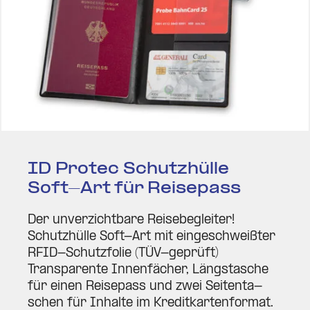
ID Protec Schutz­hülle
Soft-Art für Rei­sepass
Der unver­zichtbare Rei­se­be­gleiter!
Schutz­hülle Soft-Art mit ein­ge­schweißter
RFID-Schutz­folie (TÜV-geprüft)
Trans­pa­rente Innen­fächer, Längs­tasche
für einen Rei­sepass und zwei Sei­ten­ta­
schen für Inhalte im Kre­dit­kar­ten­format.