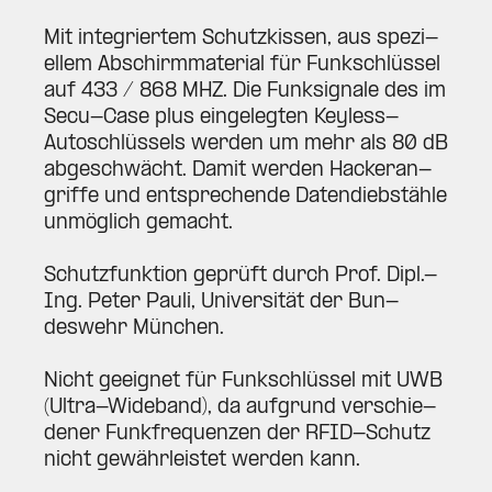
Mit inte­griertem Schutz­kissen, aus spe­zi­
ellem Abschirm­ma­terial für Funk­schlüssel
auf 433 / 868 MHZ. Die Funk­si­gnale des im
Secu-Case plus ein­ge­legten Keyless-
Auto­schlüssels werden um mehr als 80 dB
abge­schwächt. Damit werden Hacker­an­
griffe und ent­spre­chende Daten­dieb­stähle
unmöglich gemacht.
Schutz­funktion geprüft durch Prof. Dipl.-
Ing. Peter Pauli, Uni­ver­sität der Bun­
deswehr München.
Nicht geeignet für Funk­schlüssel mit UWB
(Ultra-Wideband), da auf­grund ver­schie­
dener Funk­fre­quenzen der RFID-Schutz
nicht gewähr­leistet werden kann.