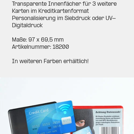
Trans­pa­rente Innen­fächer für 3 weitere
Karten im Kre­dit­kar­ten­format
Per­so­na­li­sierung im Sieb­druck oder UV-
Digi­tal­druck
Maße: 97 x 69,5 mm
Arti­kel­nummer: 18200
In wei­teren Farben erhältlich!