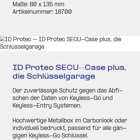
Maße: 80 x 135 mm
Arti­kel­nummer: 18700
ID Protec SECU-Case plus,
die Schlüs­sel­garage
Der zuver­lässige Schutz gegen das Abfi­
schen der Daten von Keyless-Go und
Keyless-Entry Sys­temen.
Hoch­wertige Metallbox im Car­bonlook oder
indi­vi­duell bedruckt, passend für alle gän­
gigen Keyless-Go Schlüssel.