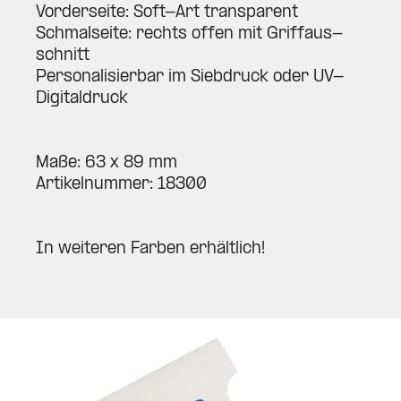
Vor­der­seite: Soft-Art trans­parent
Schmal­seite: rechts offen mit Grif­f­aus­
schnitt
Per­so­na­li­sierbar im Sieb­druck oder UV-
Digi­tal­druck
Maße: 63 x 89 mm
Arti­kel­nummer: 18300
In wei­teren Farben erhältlich!