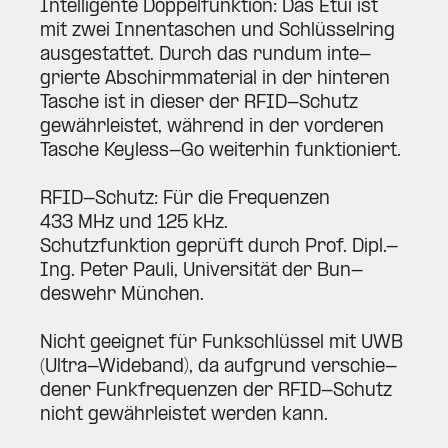
Intel­li­gente Dop­pel­funktion: Das Etui ist
mit zwei Innen­ta­schen und Schlüs­selring
aus­ge­stattet. Durch das rundum inte­
grierte Abschirm­ma­terial in der hin­teren
Tasche ist in dieser der RFID-Schutz
gewähr­leistet, während in der vor­deren
Tasche Keyless-Go wei­terhin funk­tio­niert.
RFID-Schutz: Für die Fre­quenzen
433 MHz und 125 kHz.
Schutz­funktion geprüft durch Prof. Dipl.-
Ing. Peter Pauli, Uni­ver­sität der Bun­
deswehr München.
Nicht geeignet für Funk­schlüssel mit UWB
(Ultra-Wideband), da auf­grund ver­schie­
dener Funk­fre­quenzen der RFID-Schutz
nicht gewähr­leistet werden kann.