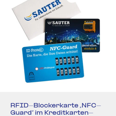
RFID-Blo­cker­karte „NFC-
Guard“ im Kre­dit­kar­ten­